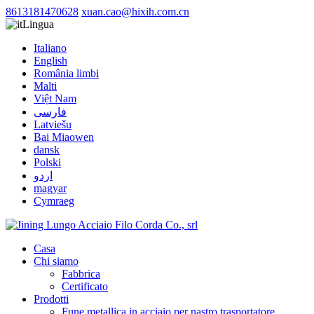
8613181470628
xuan.cao@hixih.com.cn
Lingua
Italiano
English
România limbi
Malti
Việt Nam
فارسی
Latviešu
Bai Miaowen
dansk
Polski
اردو
magyar
Cymraeg
Casa
Chi siamo
Fabbrica
Certificato
Prodotti
Fune metallica in acciaio per nastro trasportatore