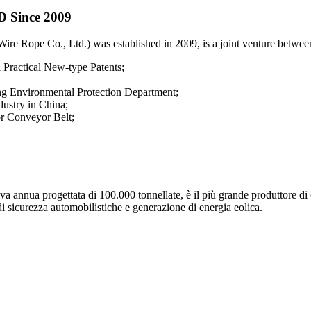
TD
Since 2009
 Wire Rope Co., Ltd.) was established in 2009, is a joint venture bet
l Practical New-type Patents;
ng Environmental Protection Department;
dustry in China;
or Conveyor Belt;
annua progettata di 100.000 tonnellate, è il più grande produttore di cav
 di sicurezza automobilistiche e generazione di energia eolica.