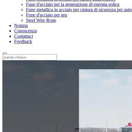
Fune d'acciaio per la generazione di energia eolica
Fune metallica in acciaio per cintura di sicurezza per aut
Fune d'acciaio per gru
Steel Wire Rope
Notizia
Conoscenza
Contattaci
Feedback